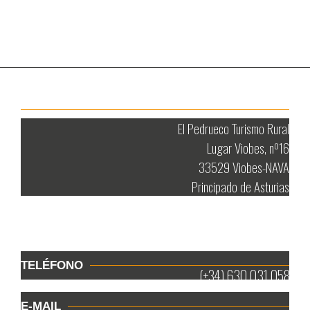
El Pedrueco Turismo Rural
Lugar Viobes, nº16
33529 Viobes-NAVA
Principado de Asturias
TELÉFONO
(+34) 630 031 058
E-MAIL