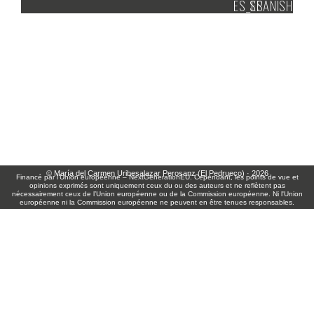
SPANISH
© María del Carmen Uribesalazar Perosanz (El Pedrueco)
· 2026
Financé par l’Union européenne – NextGenerationEU. Cependant, les points de vue et
opinions exprimés sont uniquement ceux du ou des auteurs et ne reflètent pas
nécessairement ceux de l’Union européenne ou de la Commission européenne. Ni l'Union
européenne ni la Commission européenne ne peuvent en être tenues responsables.