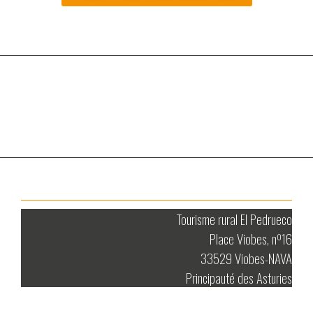
Tourisme rural El Pedrueco
Place Viobes, nº16
33529 Viobes-NAVA
Principauté des Asturies